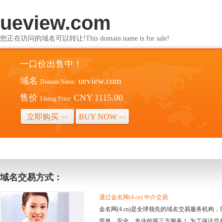
ueview.com
您正在访问的域名可以转让!This domain name is for sale!
一口价出售中！
域名
ueview.com
Domain Name:
售价
CNY 1115.00
Listing Price:
立即购买
BUY NOW
>>
>>
域名交易方式：
通过金名网(4.cn) 中介交易
金名网(4.cn)是全球领先的域名交易服务机
简单、安全、专业的第三方服务！ 为了保证交