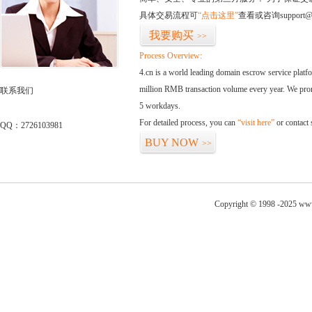
具体交易流程可
“点击这里”
查看或咨询support@
我要购买
>>
Process Overview:
4.cn is a world leading domain escrow service plat
million RMB transaction volume every year. We promi
联系我们
5 workdays.
For detailed process, you can
“visit here”
or contact
QQ：2726103981
BUY NOW
>>
Copyright © 1998 -2025 www